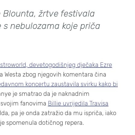
 Blounta, žrtve festivala
e s nebulozama koje priča
Astroworld, devetogodišnjeg dječaka Ezre
nyea Westa zbog njegovih komentara čina
davnom koncertu zaustavila svirku kako bi
Kanye je smatrao da je naknadnim
 svojim fanovima
Billie uvrijedila Travisa
orlda, pa je onda zatražio da mu ispriča, iako
ije spomenula dotičnog repera.