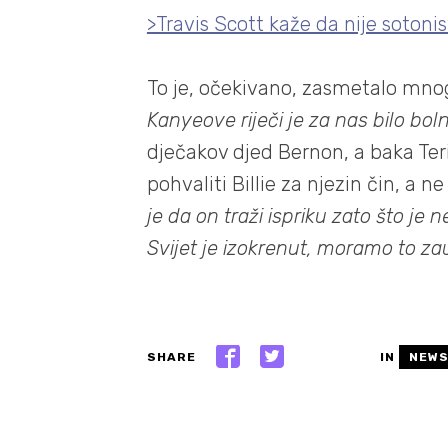
>Travis Scott kaže da nije sotonis
To je, očekivano, zasmetalo mnogi
Kanyeove riječi je za nas bilo bolno
dječakov djed Bernon, a baka Ter
pohvaliti Billie za njezin čin, a ne 
je da on traži ispriku zato što je 
Svijet je izokrenut, moramo to zau
SHARE
IN
NEW