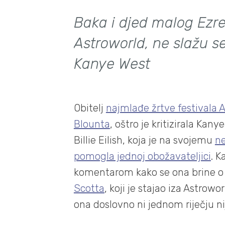
Baka i djed malog Ezre
Astroworld, ne slažu s
Kanye West
Obitelj
najmlađe žrtve festivala 
Blounta
, oštro je kritizirala Ka
Billie Eilish, koja je na svojemu
ne
pomogla jednoj obožavateljici
. 
komentarom kako se ona brine o
Scotta
, koji je stajao iza Astrow
ona doslovno ni jednom riječju n