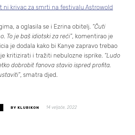
t ni krivac za smrti na festivalu Astrowold
ma, a oglasila se i Ezrina obitelj.
“Čuti
. To je baš idiotski za reći”
, komentirao je
icia je dodala kako bi Kanye zapravo trebao
je kritizirati i tražiti nebulozne isprike.
“Ludo
netko dobrobit fanova stavio ispred profita.
staviti”
, smatra djed.
14 veljače, 2022
S
BY KLUBIKON