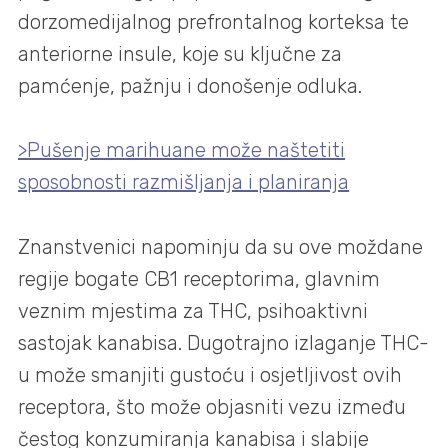
dorzomedijalnog prefrontalnog korteksa te
anteriorne insule, koje su ključne za
pamćenje, pažnju i donošenje odluka.
>Pušenje marihuane može naštetiti
sposobnosti razmišljanja i planiranja
Znanstvenici napominju da su ove moždane
regije bogate CB1 receptorima, glavnim
veznim mjestima za THC, psihoaktivni
sastojak kanabisa. Dugotrajno izlaganje THC-
u može smanjiti gustoću i osjetljivost ovih
receptora, što može objasniti vezu između
čestog konzumiranja kanabisa i slabije