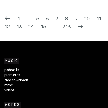
1
…
5
6
7
8
9
10
11
12
13
14
15
…
713
MUSIC
podcasts
premieres
free downloads
mixes
videos
WORDS