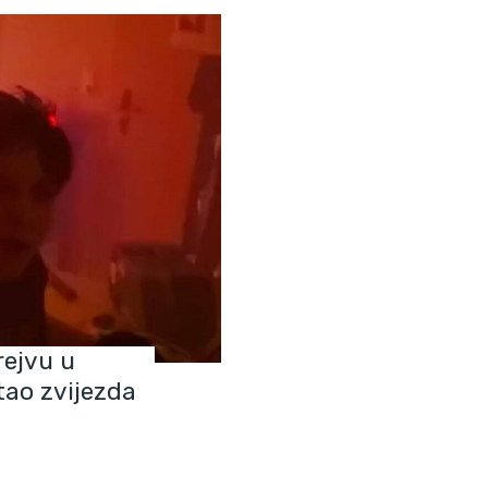
rejvu u
tao zvijezda