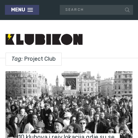
MENU
Tag:
Project Club
NEWS
10 klubova i rejv lokacija gdje su se