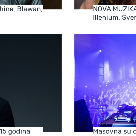
MUSIC
hine, Blawan,
NOVA MUZIKA:
Illenium, Sve
NEWS
15 godina
Masovna su o