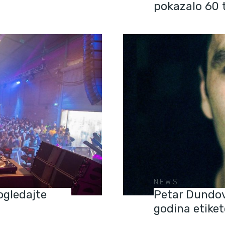
pokazalo 60 t
NEWS
ogledajte
Petar Dundov
godina etike