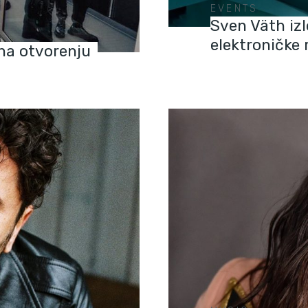
EVENTS
Sven Väth iz
elektroničke
na otvorenju