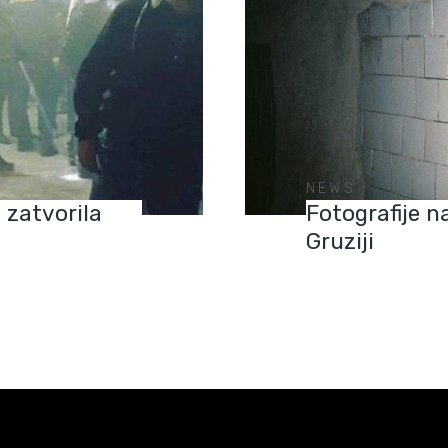
NEWS
 zatvorila
Fotografije n
Gruziji