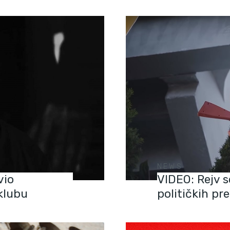
NEWS
vio
VIDEO: Rejv s
klubu
političkih pr