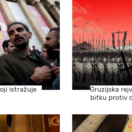
NEWS
ji istražuje
Gruzijska rej
bitku protiv 