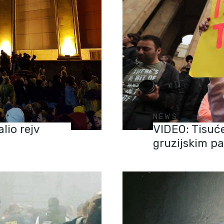
NEWS
lio rejv
VIDEO: Tisuć
gruzijskim p