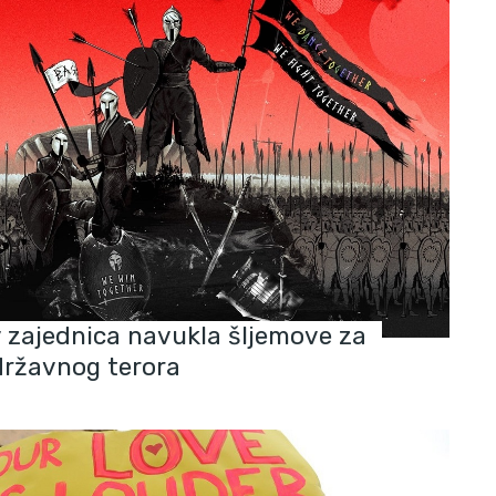
v zajednica navukla šljemove za
državnog terora