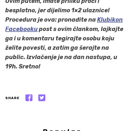
Ovim putem, imate priliku proći i
besplatno, jer dijelimo 1×2 ulaznice!
Procedura je ova: pronađite na
Klubikon
Facebooku
post s ovim člankom, lajkajte
ga i u komentaru tegirajte osobu koju
želite povesti, a zatim ga šerajte na
public. Izvlačenje je na dan nastupa, u
19h. Sretno!
SHARE