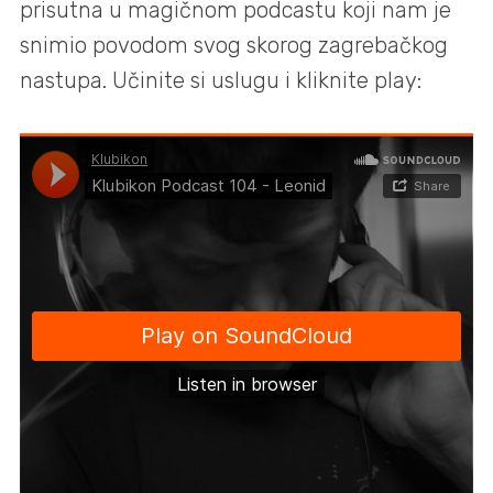
prisutna u magičnom podcastu koji nam je
snimio povodom svog skorog zagrebačkog
nastupa. Učinite si uslugu i kliknite play: