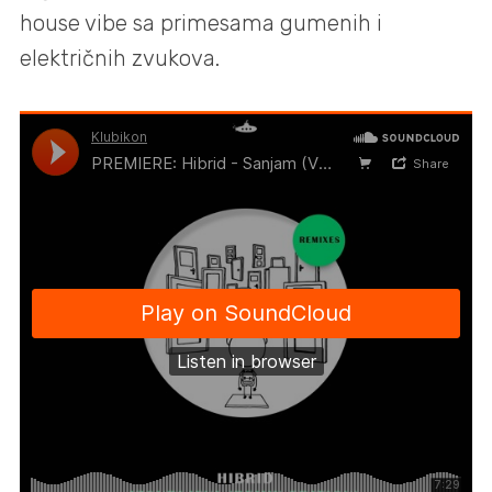
house vibe sa primesama gumenih i
električnih zvukova.