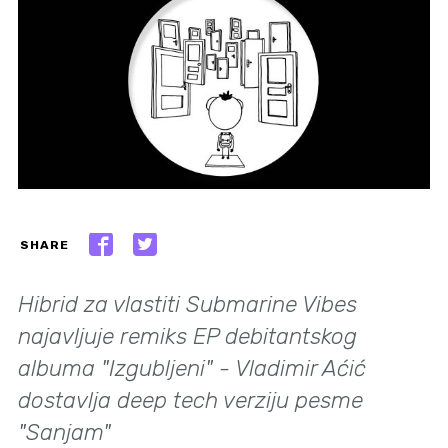
SHARE
Hibrid za vlastiti Submarine Vibes
najavljuje remiks EP debitantskog
albuma "Izgubljeni" - Vladimir Aćić
dostavlja deep tech verziju pesme
"Sanjam"