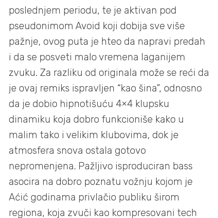
poslednjem periodu, te je aktivan pod
pseudonimom Avoid koji dobija sve više
pažnje, ovog puta je hteo da napravi predah
i da se posveti malo vremena laganijem
zvuku. Za razliku od originala može se reći da
je ovaj remiks ispravljen “kao šina”, odnosno
da je dobio hipnotišuću 4×4 klupsku
dinamiku koja dobro funkcioniše kako u
malim tako i velikim klubovima, dok je
atmosfera snova ostala gotovo
nepromenjena. Pažljivo isproduciran bass
asocira na dobro poznatu vožnju kojom je
Aćić godinama privlačio publiku širom
regiona, koja zvuči kao kompresovani tech