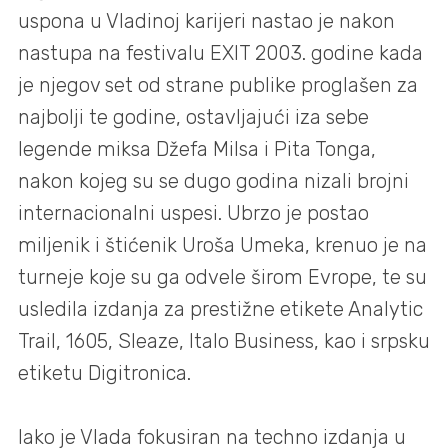
uspona u Vladinoj karijeri nastao je nakon
nastupa na festivalu EXIT 2003. godine kada
je njegov set od strane publike proglašen za
najbolji te godine, ostavljajući iza sebe
legende miksa Džefa Milsa i Pita Tonga,
nakon kojeg su se dugo godina nizali brojni
internacionalni uspesi. Ubrzo je postao
miljenik i štićenik Uroša Umeka, krenuo je na
turneje koje su ga odvele širom Evrope, te su
usledila izdanja za prestižne etikete Analytic
Trail, 1605, Sleaze, Italo Business, kao i srpsku
etiketu Digitronica.
Iako je Vlada fokusiran na techno izdanja u