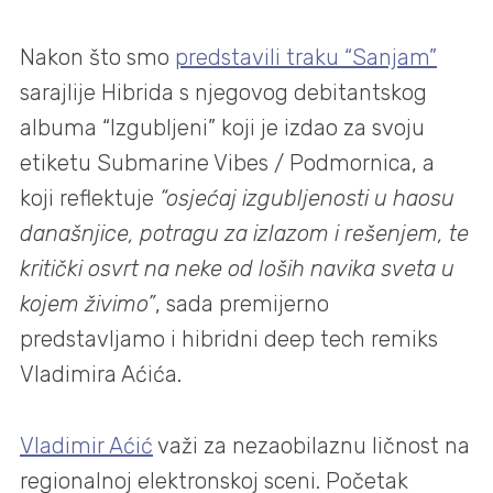
Nakon što smo
predstavili traku “Sanjam”
sarajlije Hibrida s njegovog debitantskog
albuma “Izgubljeni” koji je izdao za svoju
etiketu Submarine Vibes / Podmornica, a
koji reflektuje
“osjećaj izgubljenosti u haosu
današnjice, potragu za izlazom i rešenjem, te
kritički osvrt na neke od loših navika sveta u
kojem živimo”
, sada premijerno
predstavljamo i hibridni deep tech remiks
Vladimira Aćića.
Vladimir Aćić
važi za nezaobilaznu ličnost na
regionalnoj elektronskoj sceni. Početak