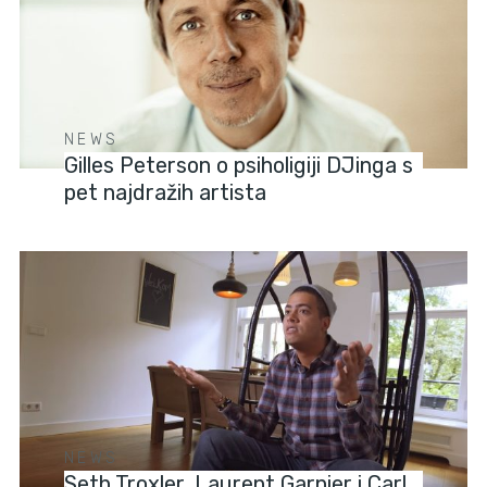
NEWS
Gilles Peterson o psiholigiji DJinga s
pet najdražih artista
NEWS
Seth Troxler, Laurent Garnier i Carl