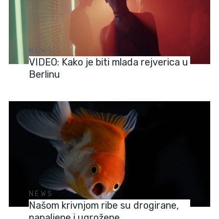
NEWS
VIDEO: Kako je biti mlada rejverica u
Berlinu
NEWS
Našom krivnjom ribe su drogirane,
napaljene i ugrožene