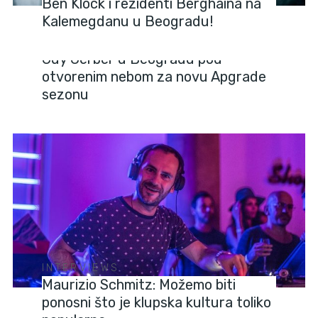
Ben Klock i rezidenti Berghaina na
Kalemegdanu u Beogradu!
EVENTS
Guy Gerber u Beogradu pod
otvorenim nebom za novu Apgrade
sezonu
INTERVIEWS
Maurizio Schmitz: Možemo biti
ponosni što je klupska kultura toliko