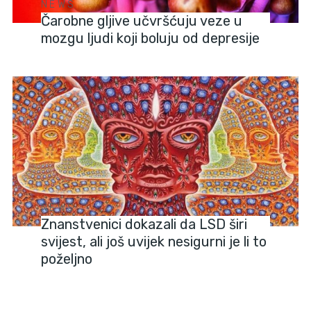
NEWS
Čarobne gljive učvršćuju veze u
mozgu ljudi koji boluju od depresije
NEWS
Znanstvenici dokazali da LSD širi
svijest, ali još uvijek nesigurni je li to
poželjno