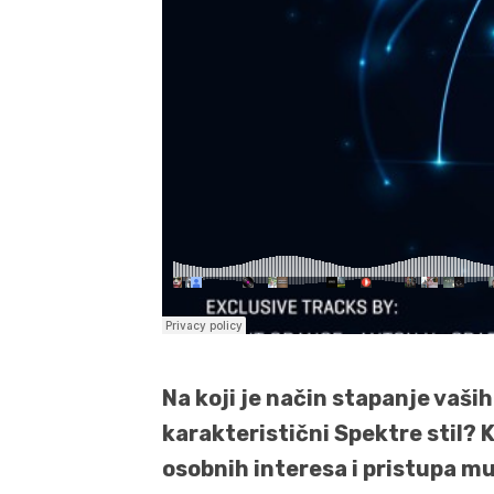
Na koji je način stapanje vaši
karakteristični Spektre stil? Ko
osobnih interesa i pristupa muz