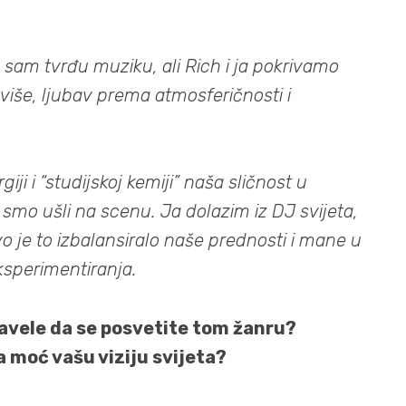
o sam tvrđu muziku, ali Rich i ja pokrivamo
jviše, ljubav prema atmosferičnosti i
giji i “studijskoj kemiji” naša sličnost u
 smo ušli na scenu. Ja dolazim iz DJ svijeta,
vo je to izbalansiralo naše prednosti i mane u
ksperimentiranja.
avele da se posvetite tom žanru?
 moć vašu viziju svijeta?