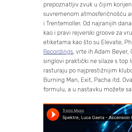
prepoznatljiv zvuk u čijim korijen
suvremenom atmosferičnošću autor
i Trentemoller. Od najranijih dana 
kao i pravi rejverski groove za v
etiketama kao što su Elevate, Phob
Recordings
, vrte ih Adam Beyer, C
singlovi praktički ne silaze s to
rasturaju po najprestižnijim klub
Burning Man, Exit, Pacha itd. O
formulu, a u nastavku možete saz