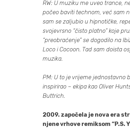
RW: U muziku me uveo trance, n
počeo baviti technom, već sam ne
sam se zaljubio u hipnotičke, rep
svojevrsno “čisto platno” koje pr
“preobraćenje” se dogodilo na Ibiz
Loco i Cocoon. Tad sam doista osj
muzika.
PM: U to je vrijeme jednostavno bi
inspirirao – ekipa kao Oliver Hun
Buttrich.
2009. započela je nova era str
njene vrhove remiksom “P.S. Y