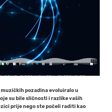
h muzičkih pozadina evoluiralo u
je su bile sličnosti i razlike vaših
ici prije nego ste počeli raditi kao