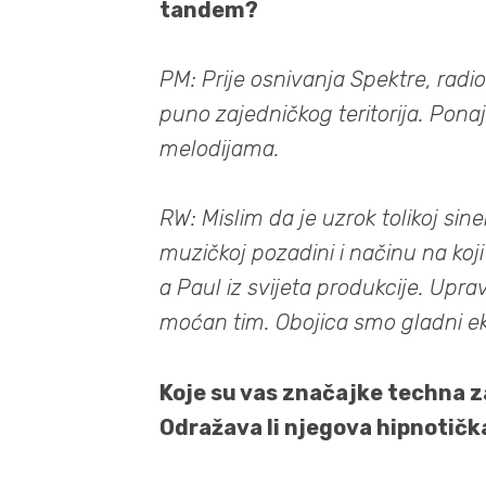
tandem?
PM: Prije osnivanja Spektre, radi
puno zajedničkog teritorija. Pona
melodijama.
RW: Mislim da je uzrok tolikoj siner
muzičkoj pozadini i načinu na koji
a Paul iz svijeta produkcije. Upra
moćan tim. Obojica smo gladni e
Koje su vas značajke techna z
Odražava li njegova hipnotička