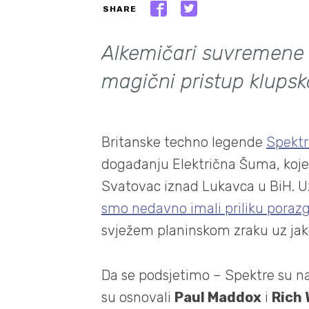
SHARE
Alkemičari suvremene 
magični pristup klups
Britanske techno legende
Spektr
događanju Električna Šuma, koje
Svatovac iznad Lukavca u BiH. Uz 
smo nedavno imali priliku poraz
svježem planinskom zraku uz jak
Da se podsjetimo – Spektre su nas
su osnovali
Paul Maddox
i
Rich 