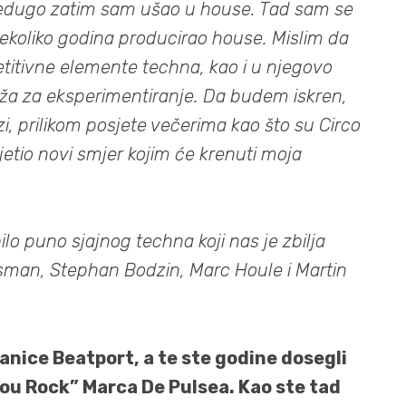
edugo zatim sam ušao u house. Tad sam se
koliko godina producirao house. Mislim da
etitivne elemente techna, kao i u njegovo
uža za eksperimentiranje. Da budem iskren,
i, prilikom posjete večerima kao što su Circo
etio novi smjer kojim će krenuti moja
lo puno sjajnog techna koji nas je zbilja
tsman, Stephan Bodzin, Marc Houle i Martin
anice Beatport, a te ste godine dosegli
ou Rock” Marca De Pulsea. Kao ste tad