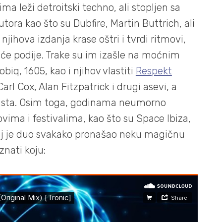
ima leži detroitski techno, ali stopljen sa
a kao što su Dubfire, Martin Buttrich, ali
njihova izdanja krase oštri i tvrdi ritmovi,
ruće podije. Trake su im izašle na moćnim
iq, 1605, kao i njihov vlastiti
Respekt
arl Cox, Alan Fitzpatrick i drugi asevi, a
p lista. Osim toga, godinama neumorno
ovima i festivalima, kao što su Space Ibiza,
vaj je duo svakako pronašao neku magičnu
nati koju: