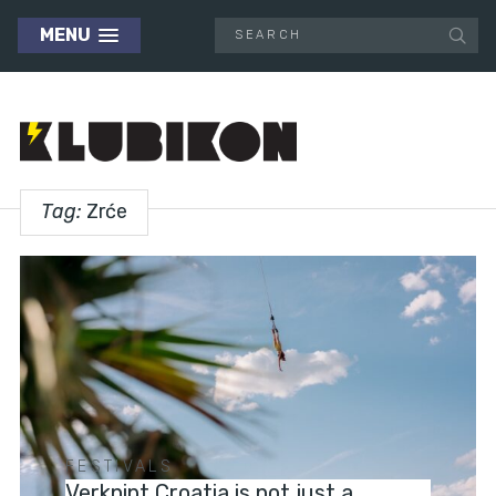
MENU
Tag:
Zrće
FESTIVALS
Verknipt Croatia is not just a