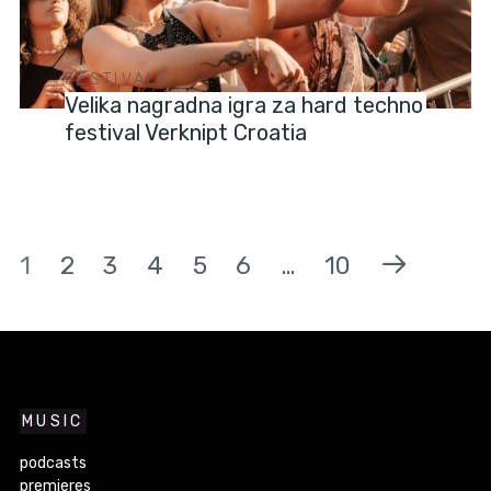
FESTIVALS
Velika nagradna igra za hard techno
festival Verknipt Croatia
1
2
3
4
5
6
…
10
MUSIC
podcasts
premieres