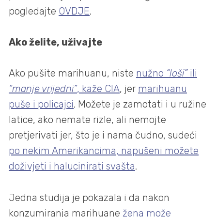
pogledajte
OVDJE
.
Ako želite, uživajte
Ako pušite marihuanu, niste
nužno
“loši”
ili
“manje vrijedni”
, kaže CIA
, jer
marihuanu
puše i policajci
. Možete je zamotati i u ružine
latice, ako nemate rizle, ali nemojte
pretjerivati jer, što je i nama čudno, sudeći
po nekim Amerikancima, napušeni možete
doživjeti i halucinirati svašta
.
Jedna studija je pokazala i da nakon
konzumiranja marihuane
žena može